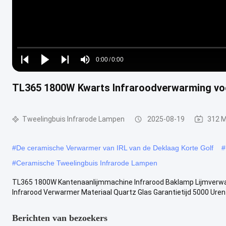
Loaded
:
0%
0:00
/
0:00
Play
Play
Play
Mute
Current
Duration
next
next
TL365 1800W Kwarts Infraroodverwarming vo
Time
Tweelingbuis Infrarode Lampen
2025-08-19
312 
#
De ceramische Verwarmer van IRL van de Deklaag Korte Golf
#
#
Ceramische Tweelingbuis Infrarode Lampen
TL365 1800W Kantenaanlijmmachine Infrarood Baklamp Lijmverw
Infrarood Verwarmer Materiaal Quartz Glas Garantietijd 5000 Uren 
Berichten van bezoekers