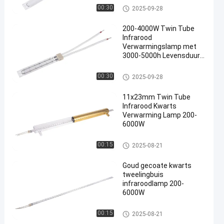
Tweelingbuis Infrarode Lampe
00:30
2025-09-28
n
200-4000W Twin Tube
Infrarood
Verwarmingslamp met
3000-5000h Levensduur
en
en 55-575V Spanning
Tweelingbuis Infrarode Lampe
00:30
2025-09-28
n
11x23mm Twin Tube
Infrarood Kwarts
Verwarming Lamp 200-
6000W
Tweelingbuis Infrarode Lampe
00:15
2025-08-21
n
Goud gecoate kwarts
tweelingbuis
infraroodlamp 200-
6000W
Tweelingbuis Infrarode Lampe
00:15
2025-08-21
n