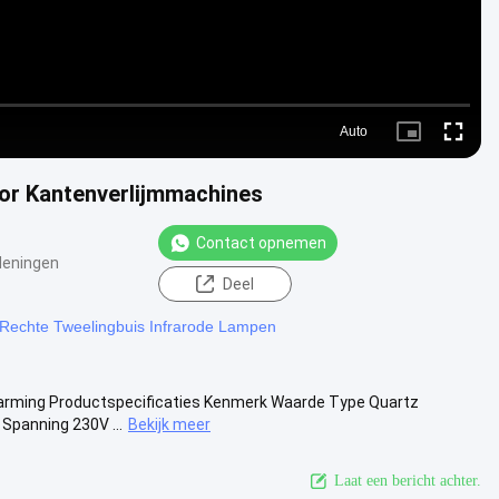
Auto
Picture-
Fullscre
in-
Picture
or Kantenverlijmmachines
Contact opnemen
Meningen
Deel
Rechte Tweelingbuis Infrarode Lampen
arming Productspecificaties Kenmerk Waarde Type Quartz
Spanning 230V ...
Bekijk meer
Laat een bericht achter.