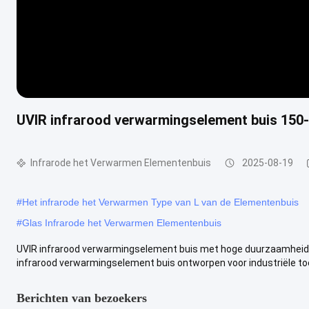
UVIR infrarood verwarmingselement buis 150
Infrarode het Verwarmen Elementenbuis
2025-08-19
#
Het infrarode het Verwarmen Type van L van de Elementenbuis
#
Glas Infrarode het Verwarmen Elementenbuis
UVIR infrarood verwarmingselement buis met hoge duurzaamheid
infrarood verwarmingselement buis ontworpen voor industriële toep
Berichten van bezoekers