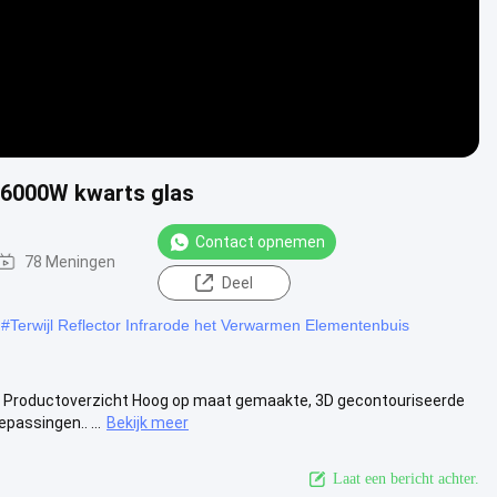
-6000W kwarts glas
Contact opnemen
78 Meningen
Deel
#
Terwijl Reflector Infrarode het Verwarmen Elementenbuis
 Productoverzicht Hoog op maat gemaakte, 3D gecontouriseerde
assingen.. ...
Bekijk meer
Laat een bericht achter.