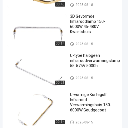
Infrarode het Verwarmen Elem
00:45
2025-08-18
entenbuis
3D Gevormde
Infraroodlamp 150-
6000W 45-480V
Kwartsbuis
Infrarode het Verwarmen Elem
00:14
2025-08-15
entenbuis
U-type halogeen
infraroodverwarmingslamp
55-575V 5000h
Infrarode het Verwarmen Eleme
2025-08-15
ntenbuis
00:21
U-vormige Kortegolf
Infrarood
Verwarmingsbuis 150-
6000W Goudgecoat
Infrarode het Verwarmen Elem
00:14
2025-08-15
entenbuis