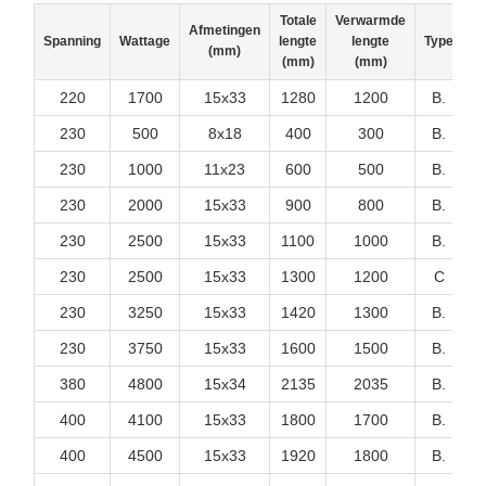
Totale
Verwarmde
Afmetingen
Spanning
Wattage
lengte
lengte
Type
(mm)
(mm)
(mm)
220
1700
15x33
1280
1200
B.
T
230
500
8x18
400
300
B.
T
230
1000
11x23
600
500
B.
T
230
2000
15x33
900
800
B.
T
230
2500
15x33
1100
1000
B.
T
230
2500
15x33
1300
1200
C
T
230
3250
15x33
1420
1300
B.
T
230
3750
15x33
1600
1500
B.
T
380
4800
15x34
2135
2035
B.
T
400
4100
15x33
1800
1700
B.
T
400
4500
15x33
1920
1800
B.
T