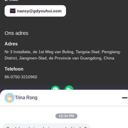
nancy@gdyouhui.com
Ons adres
Adres
Nr 3 Installatie, de 1st Weg van Buling, Tangxia-Stad, Pengjiang-
District, Jiangmen-Stad, de Provincie van Guangdong, China
Telefoon
86-0750-3210960
Trina Rong
Privacybeleid
|
Sitemap
12:34 PM
China Goede kwaliteit Het Halogeenlampen van IRL Auteursrecht
© -2026 Guangdong Youhui Technology Co., Ltd. Alle rechten