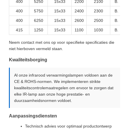
400
5250
15x33
2200
2100
B.
T
400
5750
15x33
2400
2300
B.
T
400
6250
15x33
2600
2500
B.
T
415
1250
15x33
1100
1030
B.
T
Neem contact met ons op voor specifieke specificaties die
niet hierboven vermeld staan.
Kwaliteitsborging
Al onze infrarood verwarmingslampen voldoen aan de
CE & ROHS-normen. We implementeren strikte
kwaliteitscontrolemaatregelen om ervoor te zorgen dat
elke IR-lamp aan onze hoge prestatie- en
duurzaamheidsnormen voldoet.
Aanpassingsdiensten
Technisch advies voor optimaal productontwerp