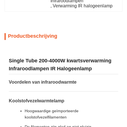
Infraroodlampen
, 
Verwarming IR halogeenlamp
Productbeschrijving
Single Tube 200-4000W kwartsverwarming
Infraroodlampen IR Halogeenlamp
Voordelen van infraroodwarmte
Koolstofvezelwarmtelamp
Hoogwaardige geïmporteerde
koolstofvezelfilamenten
De filamenten zijn glad en niet pluizig