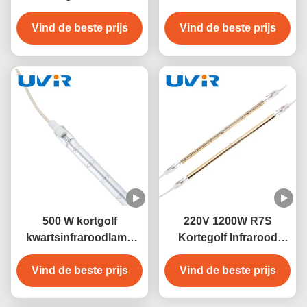
infraroodlamp voor
verwarmingslamp met
sauna en industriële
Vind de beste prijs
korte golven 500W 230V
Vind de beste prijs
verwarming
500 W kortgolf
220V 1200W R7S
kwartsinfraroodlamp
Kortegolf Infrarood
230 V voor industriële
Verwarming Lamp
Vind de beste prijs
verwarming
Vind de beste prijs