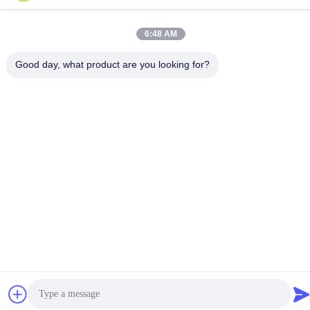
6:48 AM
Privacybeleid
|
Sitemap
China Goede kwaliteit Het Halogeenlampen van IRL Auteursrecht
Good day, what product are you looking for?
© -2026 Guangdong Youhui Technology Co., Ltd. Alle rechten
voorbehouden.