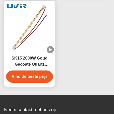
SK15 2000W Goud
Gecoate Quartz
Infraroodverwarming
Vind de beste prijs
Lamp voor Sauna
Neem contact met ons op