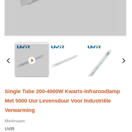
Single Tube 200-4000W Kwarts-Infraroodlamp
Met 5000 Uur Levensduur Voor Industriële
Verwarming
Merknaam:
UVIR